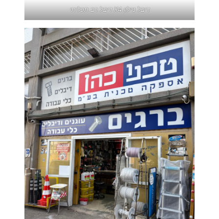
דיבל ניילון X4 דיבל רב תכליתי