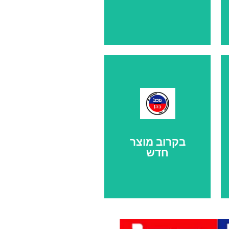
גלגל שער
03-5504477
בקרוב מוצר
חדש